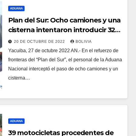
ADUANA
Plan del Sur: Ocho camiones y una
cisterna intentaron introducir 328
toneladas de soya, maíz, harina y
20 DE OCTUBRE DE 2022
BOLIVIA
cerveza argentina
Yacuiba, 27 de octubre 2022 AN.- En el refuerzo de
fronteras del “Plan del Sur”, el personal de la Aduana
Nacional interceptó el paso de ocho camiones y un
cisterna…
ADUANA
39 motocicletas procedentes de