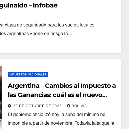
aguinaldo – Infobae
va «tasa de seguridad» para los vuelos locales,
ades argentinas «pone en riesgo la…
IMPUESTOS NACIONALES
Argentina – Cambios al Impuesto a
las Ganancias: cuál es el nuevo
piso, cómo se calcula y qué pasa
20 DE OCTUBRE DE 2022
BOLIVIA
con el aguinaldo
El gobierno oficializó hoy la suba del mínimo no
imponible a partir de noviembre. Todavía falta que la