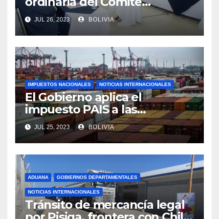
ordinaria del Comité
Aduanero Centroamericano
JUL 26, 2023
BOLIVIA
IMPUESTOS NACIONALES
NOTICIAS INTERNACIONALES
El Gobierno aplica el
impuesto PAIS a las
importaciones de algunos
JUL 25, 2023
BOLIVIA
bienes y servicios
ADUANA
GOBIERNOS DEPARTAMENTALES
NOTICIAS INTERNACIONALES
Tránsito de mercancía legal
por Pisiga, frontera con Chile,