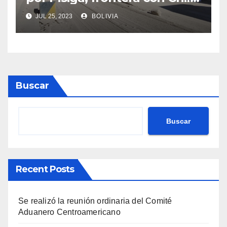
crece en 42% a junio de este
JUL 25, 2023
BOLIVIA
año
Buscar
Buscar
Recent Posts
Se realizó la reunión ordinaria del Comité
Aduanero Centroamericano