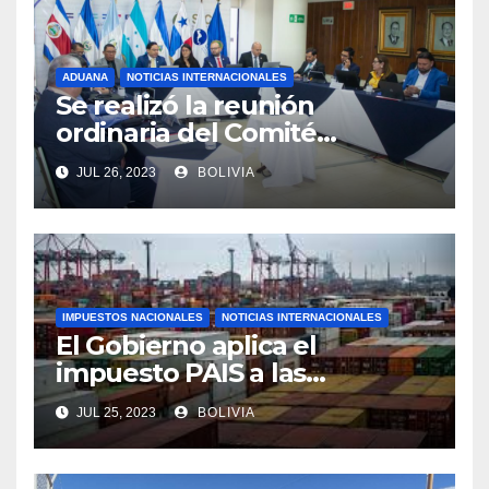
ADUANA
NOTICIAS INTERNACIONALES
Se realizó la reunión
ordinaria del Comité
Aduanero Centroamericano
JUL 26, 2023
BOLIVIA
IMPUESTOS NACIONALES
NOTICIAS INTERNACIONALES
El Gobierno aplica el
impuesto PAIS a las
importaciones de algunos
JUL 25, 2023
BOLIVIA
bienes y servicios