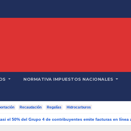
OS
NORMATIVA IMPUESTOS NACIONALES
ortación
Recaudación
Regalías
Hidrocarburos
rupo 4 de contribuyentes emite facturas en línea antes del plazo 