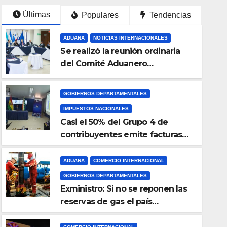
Últimas
Populares
Tendencias
ADUANA
NOTICIAS INTERNACIONALES
Se realizó la reunión ordinaria
del Comité Aduanero
Centroamericano
GOBIERNOS DEPARTAMENTALES
IMPUESTOS NACIONALES
Casi el 50% del Grupo 4 de
contribuyentes emite facturas
en línea antes del plazo fijado
ADUANA
COMERCIO INTERNACIONAL
COMERCIO INTERNACIONAL
GOBIERNOS DEPARTAMENTALES
GOBIERNOS DEPARTAMENTALES
Chóferes se declaran en
Exministro: Si no se reponen las
favor de Perú en el pre
reservas de gas el país
comenzará a importar con un
piden la renuncia del v
20 DE JULIO DE 2023
BOLIVIA
millonario presupuesto