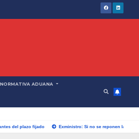
NORMATIVA ADUANA
fijado
Exministro: Si no se reponen las reservas de gas el 