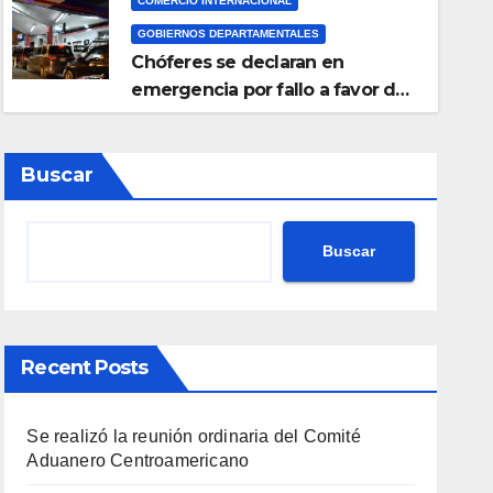
COMERCIO INTERNACIONAL
GOBIERNOS DEPARTAMENTALES
Chóferes se declaran en
emergencia por fallo a favor de
Perú en el precio del
combustible y piden la renuncia
del viceministro de Transporte
Buscar
Buscar
Recent Posts
Se realizó la reunión ordinaria del Comité
Aduanero Centroamericano