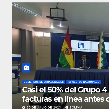
ADUANA
COMERCIO INTERNACIONAL
GOBIERNO
 emite
Exministro: Si no 
el país comenzará 
presupuesto
20 DE JULIO DE 2023
BOLIVIA