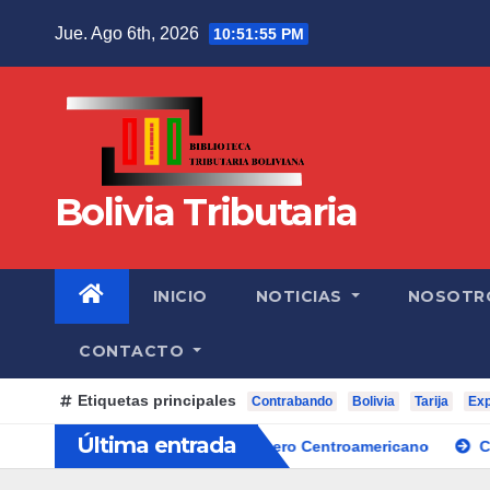
Jue. Ago 6th, 2026
10:51:57 PM
Bolivia Tributaria
INICIO
NOTICIAS
NOSOTR
CONTACTO
Etiquetas principales
Contrabando
Bolivia
Tarija
Exp
Última entrada
naria del Comité Aduanero Centroamericano
Casi el 50% del G