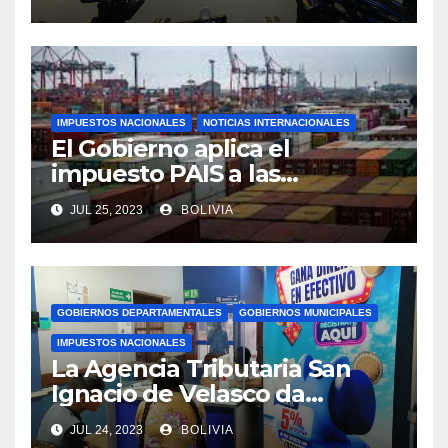
plazo fijado
IMPUESTOS NACIONALES
NOTICIAS INTERNACIONALES
El Gobierno aplica el
impuesto PAIS a las
importaciones de algunos
JUL 25, 2023
BOLIVIA
bienes y servicios
GOBIERNOS DEPARTAMENTALES
GOBIERNOS MUNICIPALES
IMPUESTOS NACIONALES
La Agencia Tributaria San
Ignacio de Velasco da
asistencia tributaria a
JUL 24, 2023
BOLIVIA
municipios aledaño