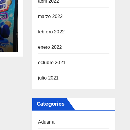
abril 2022
marzo 2022
febrero 2022
co
enero 2022
año
octubre 2021
julio 2021
Categories
Aduana