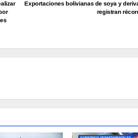
alizar
Exportaciones bolivianas de soya y deri
por
registran réco
nes
GOBIERNOS DEPARTAMENTALES