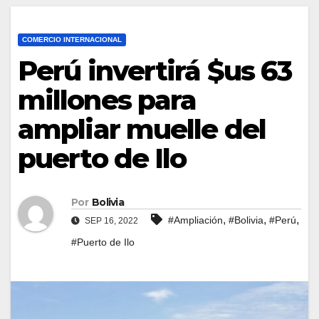
COMERCIO INTERNACIONAL
Perú invertirá $us 63
millones para
ampliar muelle del
puerto de Ilo
Por
Bolivia
,
,
,
#Ampliación
#Bolivia
#Perú
SEP 16, 2022
#Puerto de Ilo