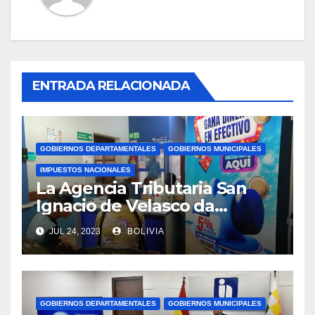
ENTRADA RELACIONADA
GOBIERNOS DEPARTAMENTALES
GOBIERNOS MUNICIPALES
IMPUESTOS NACIONALES
La Agencia Tributaria San
Ignacio de Velasco da
asistencia tributaria a
JUL 24, 2023
BOLIVIA
municipios aledaño
GOBIERNOS DEPARTAMENTALES
GOBIERNOS MUNICIPALES