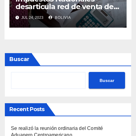
desarticula red de venta de
facturas por Internet, en
JUL 24, 2023
BOLIVIA
Oruro
Buscar
Buscar
Recent Posts
Se realizó la reunión ordinaria del Comité
Aduanero Centroamericano