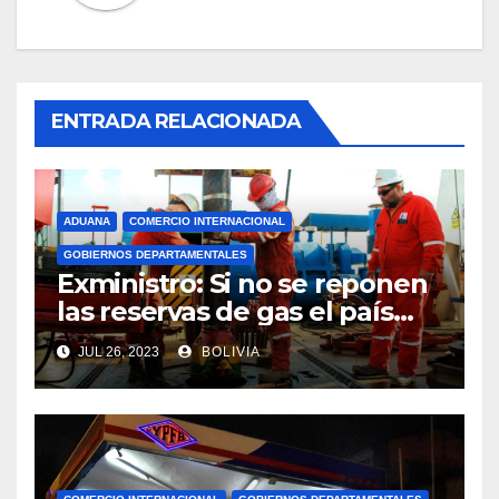
ENTRADA RELACIONADA
ADUANA
COMERCIO INTERNACIONAL
GOBIERNOS DEPARTAMENTALES
Exministro: Si no se reponen
las reservas de gas el país
comenzará a importar con un
JUL 26, 2023
BOLIVIA
millonario presupuesto