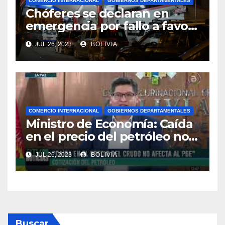
COMERCIO INTERNACIONAL
GOBIERNOS DEPARTAMENTALES
Chóferes se declaran en
emergencia por fallo a favor
de Perú en el precio del
JUL 26, 2023
BOLIVIA
combustible y piden la
renuncia del viceministro de
Transporte
COMERCIO INTERNACIONAL
GOBIERNOS DEPARTAMENTALES
Ministro de Economía: Caída
en el precio del petróleo no
afecta al PGE de Bolivia
JUL 26, 2023
BOLIVIA
Buscar