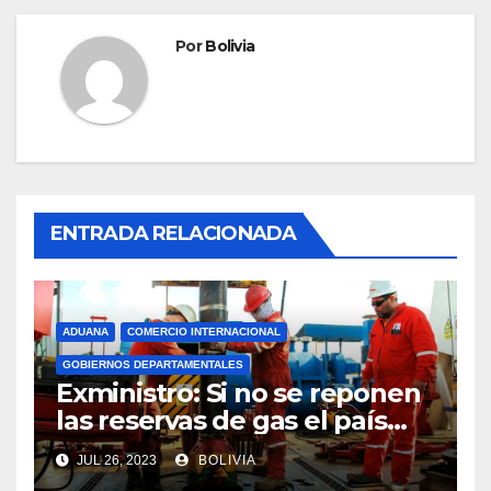
Por
Bolivia
ENTRADA RELACIONADA
ADUANA
COMERCIO INTERNACIONAL
GOBIERNOS DEPARTAMENTALES
Exministro: Si no se reponen
las reservas de gas el país
comenzará a importar con un
JUL 26, 2023
BOLIVIA
millonario presupuesto