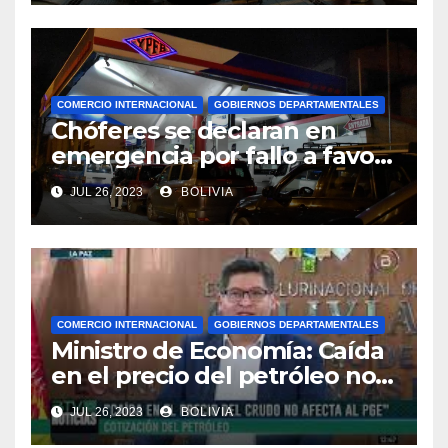
COMERCIO INTERNACIONAL
GOBIERNOS DEPARTAMENTALES
Chóferes se declaran en
emergencia por fallo a favor
de Perú en el precio del
JUL 26, 2023
BOLIVIA
combustible y piden la
renuncia del viceministro de
Transporte
COMERCIO INTERNACIONAL
GOBIERNOS DEPARTAMENTALES
Ministro de Economía: Caída
en el precio del petróleo no
afecta al PGE de Bolivia
JUL 26, 2023
BOLIVIA