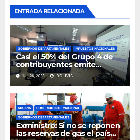
ENTRADA RELACIONADA
GOBIERNOS DEPARTAMENTALES
IMPUESTOS NACIONALES
Casi el 50% del Grupo 4 de
contribuyentes emite
facturas en línea antes del
JUL 26, 2023
BOLIVIA
plazo fijado
ADUANA
COMERCIO INTERNACIONAL
GOBIERNOS DEPARTAMENTALES
Exministro: Si no se reponen
las reservas de gas el país