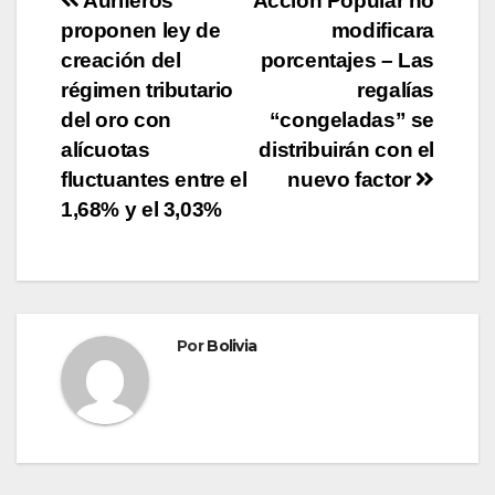
Auríferos
Acción Popular no
proponen ley de
modificara
creación del
porcentajes – Las
régimen tributario
regalías
del oro con
“congeladas” se
alícuotas
distribuirán con el
fluctuantes entre el
nuevo factor
1,68% y el 3,03%
Por
Bolivia