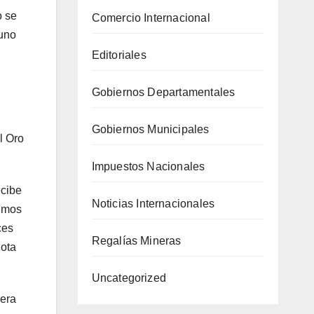
o se
Comercio Internacional
 uno
Editoriales
Gobiernos Departamentales
Gobiernos Municipales
l Oro
Impuestos Nacionales
ecibe
Noticias Internacionales
ximos
ces
Regalías Mineras
uota
Uncategorized
iera