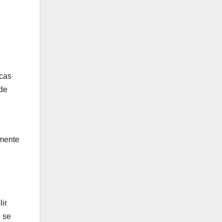
icas
 de
amente
ir
n se