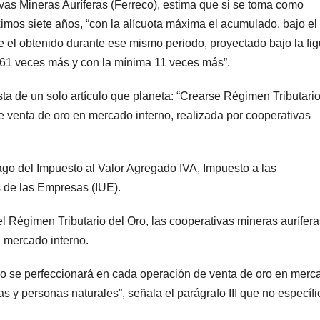
as Mineras Auríferas (Ferreco), estima que si se toma como
ximos siete años, “con la alícuota máxima el acumulado, bajo el
 el obtenido durante ese mismo periodo, proyectado bajo la fig
ia 61 veces más y con la mínima 11 veces más”.
sta de un solo artículo que planeta: “Crearse Régimen Tributario
e venta de oro en mercado interno, realizada por cooperativas
go del Impuesto al Valor Agregado IVA, Impuesto a las
s de las Empresas (IUE).
el Régimen Tributario del Oro, las cooperativas mineras aurífera
n mercado interno.
ro se perfeccionará en cada operación de venta de oro en merc
as y personas naturales”, señala el parágrafo III que no específi