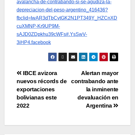
avalancha-de-contrabando-si-se-agudiza-la-
depreciacion-del-peso-argentino_416436?
fbclid=IwAR3dTbCvtGK2N1PT349Y_HZCnXD
cuXMNP-Kr9UP9M-
sAJD0ZDpkhu39cWFs#.YsSwV-
3iHP4.facebook
IBCE avizora
Alertan mayor
nuevos récords de
contrabando ante
exportaciones
la inminente
bolivianas este
devaluación en
2022
Argentina