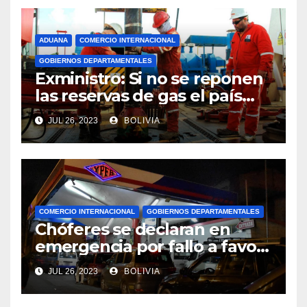
ADUANA
COMERCIO INTERNACIONAL
GOBIERNOS DEPARTAMENTALES
Exministro: Si no se reponen
las reservas de gas el país
comenzará a importar con un
JUL 26, 2023
BOLIVIA
millonario presupuesto
COMERCIO INTERNACIONAL
GOBIERNOS DEPARTAMENTALES
Chóferes se declaran en
emergencia por fallo a favor
de Perú en el precio del
JUL 26, 2023
BOLIVIA
combustible y piden la
renuncia del viceministro de