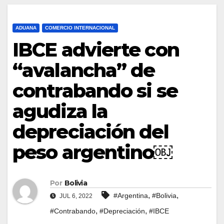
ADUANA
COMERCIO INTERNACIONAL
IBCE advierte con
“avalancha” de
contrabando si se
agudiza la
depreciación del
peso argentino￼
Por
Bolivia
,
,
#Argentina
#Bolivia
JUL 6, 2022
,
,
#Contrabando
#Depreciación
#IBCE