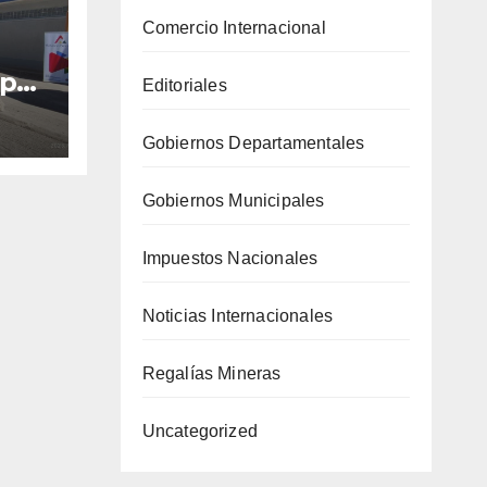
Comercio Internacional
 por
Editoriales
con
42%
Gobiernos Departamentales
año
Gobiernos Municipales
Impuestos Nacionales
Noticias Internacionales
Regalías Mineras
Uncategorized