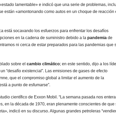
«estado lamentable» e indicó que una serie de problemas, incl
a, se están «amontonando como autos en un choque de reacción
ica está socavando los esfuerzos para enfrentar los desafíos
rrupciones en la cadena de suministro debido a la
pandemia
de
ntramos ni cerca de estar preparados para las pandemias que 
ablado sobre el
cambio climático
; en este sentido, dijo a los líd
n “desafío existencial”. Las emisiones de gases de efecto
emne, que el compromiso global a limitar el aumento de la
“está a punto de esfumarse”.
estudio científico de Exxon Mobil. “La semana pasada nos enter
es, en la década de 1970, eran plenamente conscientes de que
ta», indicó en su discurso. Algunas grandes petroleras “vendie