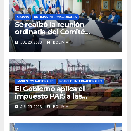
ADUANA
NOTICIAS INTERNACIONALES
Se realizó la reunión
ordinaria del Comité
Aduanero Centroamericano
JUL 26, 2023
BOLIVIA
IMPUESTOS NACIONALES
NOTICIAS INTERNACIONALES
El Gobierno aplica el
impuesto PAIS a las
importaciones de algunos
JUL 25, 2023
BOLIVIA
bienes y servicios