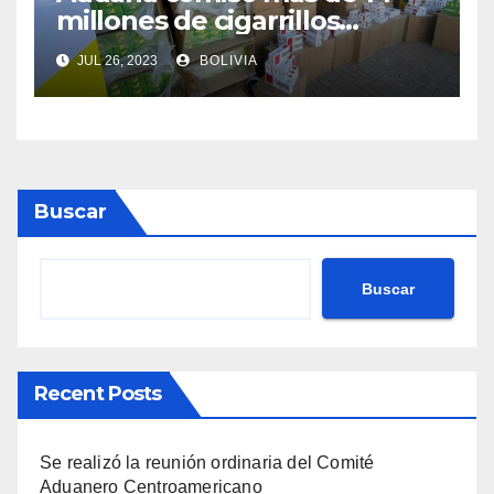
millones de cigarrillos
valuados en Bs 700.000
JUL 26, 2023
BOLIVIA
Buscar
Buscar
Recent Posts
Se realizó la reunión ordinaria del Comité
Aduanero Centroamericano