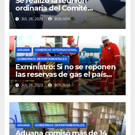
Se realizó la reunión
ordinaria del Comité
Aduanero Centroamericano
JUL 26, 2023
BOLIVIA
ADUANA
COMERCIO INTERNACIONAL
GOBIERNOS DEPARTAMENTALES
Exministro: Si no se reponen
las reservas de gas el país
comenzará a importar con un
JUL 26, 2023
BOLIVIA
millonario presupuesto
ADUANA
GOBIERNOS DEPARTAMENTALES
Aduana comisó más de 14