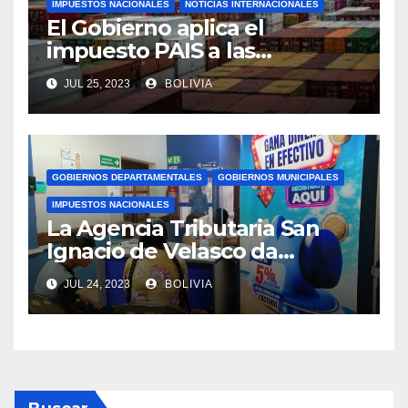
IMPUESTOS NACIONALES
NOTICIAS INTERNACIONALES
El Gobierno aplica el
impuesto PAIS a las
importaciones de algunos
JUL 25, 2023
BOLIVIA
bienes y servicios
GOBIERNOS DEPARTAMENTALES
GOBIERNOS MUNICIPALES
IMPUESTOS NACIONALES
La Agencia Tributaria San
Ignacio de Velasco da
asistencia tributaria a
JUL 24, 2023
BOLIVIA
municipios aledaño