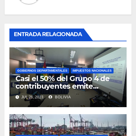
ENTRADA RELACIONADA
GOBIERNOS DEPARTAMENTALES
IMPUESTOS NACIONALES
Casi el 50% del Grupo 4 de
contribuyentes emite
facturas en línea antes del
JUL 26, 2023
BOLIVIA
plazo fijado