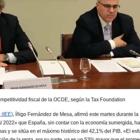
ompetitividad fiscal de la OCDE, según la Tax Foundation
 (IEE)
, Íñigo Fernández de Mesa, afirmó este martes durante la
al 2022» que España, sin contar con la economía sumergida, ha
as y se sitúa en el máximo histórico del 42,1% del PIB. «El esf
unción de la renta, por su parte, ya es un 53% mayor que el prom