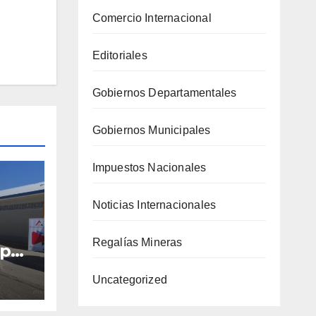
Comercio Internacional
Editoriales
Gobiernos Departamentales
Gobiernos Municipales
Impuestos Nacionales
Noticias Internacionales
Regalías Mineras
 por
con
Uncategorized
42%
año