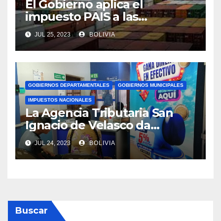
El Gobierno aplica el
impuesto PAIS a las
importaciones de algunos
JUL 25, 2023
BOLIVIA
bienes y servicios
GOBIERNOS DEPARTAMENTALES
GOBIERNOS MUNICIPALES
IMPUESTOS NACIONALES
La Agencia Tributaria San
Ignacio de Velasco da
asistencia tributaria a
JUL 24, 2023
BOLIVIA
municipios aledaño
Buscar