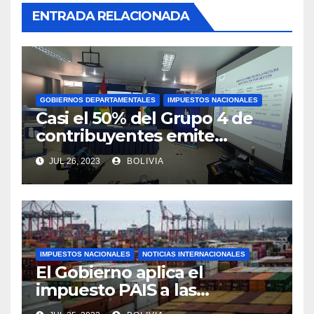
ENTRADA RELACIONADA
GOBIERNOS DEPARTAMENTALES
IMPUESTOS NACIONALES
Casi el 50% del Grupo 4 de
contribuyentes emite
facturas en línea antes del
JUL 26, 2023
BOLIVIA
plazo fijado
IMPUESTOS NACIONALES
NOTICIAS INTERNACIONALES
El Gobierno aplica el
impuesto PAIS a las
importaciones de algunos