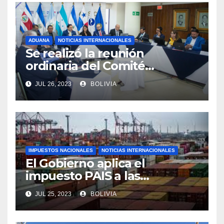
ADUANA
NOTICIAS INTERNACIONALES
Se realizó la reunión
ordinaria del Comité
Aduanero Centroamericano
JUL 26, 2023
BOLIVIA
IMPUESTOS NACIONALES
NOTICIAS INTERNACIONALES
El Gobierno aplica el
impuesto PAIS a las
importaciones de algunos
JUL 25, 2023
BOLIVIA
bienes y servicios