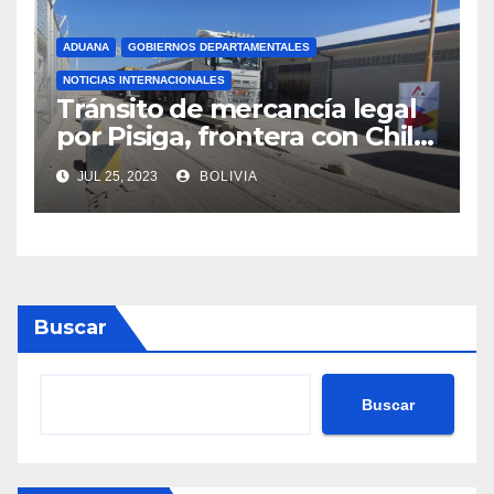
ADUANA
GOBIERNOS DEPARTAMENTALES
NOTICIAS INTERNACIONALES
Tránsito de mercancía legal
por Pisiga, frontera con Chile,
crece en 42% a junio de este
JUL 25, 2023
BOLIVIA
año
Buscar
Buscar