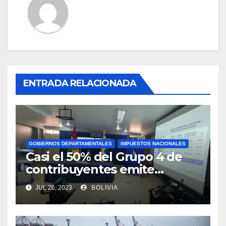
ENTRADA RELACIONADA
GOBIERNOS DEPARTAMENTALES
IMPUESTOS NACIONALES
Casi el 50% del Grupo 4 de
contribuyentes emite
facturas en línea antes del
JUL 26, 2023
BOLIVIA
plazo fijado