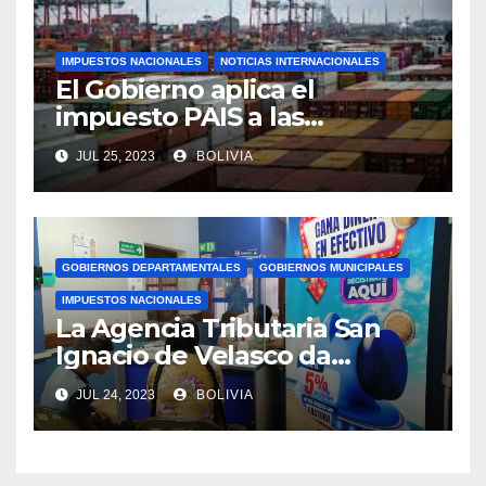
IMPUESTOS NACIONALES
NOTICIAS INTERNACIONALES
El Gobierno aplica el
impuesto PAIS a las
importaciones de algunos
JUL 25, 2023
BOLIVIA
bienes y servicios
GOBIERNOS DEPARTAMENTALES
GOBIERNOS MUNICIPALES
IMPUESTOS NACIONALES
La Agencia Tributaria San
Ignacio de Velasco da
asistencia tributaria a
JUL 24, 2023
BOLIVIA
municipios aledaño