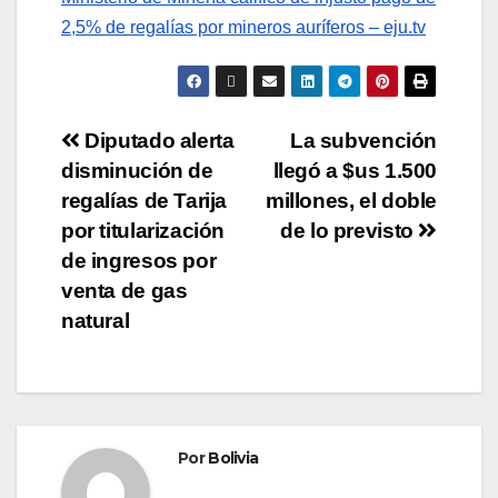
2,5% de regalías por mineros auríferos – eju.tv
Diputado alerta
La subvención
disminución de
llegó a $us 1.500
regalías de Tarija
millones, el doble
por titularización
de lo previsto
de ingresos por
venta de gas
natural
Por
Bolivia