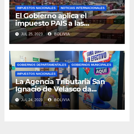
IMPUESTOS NACIONALES
NOTICIAS INTERNACIONALES
El Gobierno aplica el
impuesto PAIS a las
importaciones de algunos
JUL 25, 2023
BOLIVIA
bienes y servicios
GOBIERNOS DEPARTAMENTALES
GOBIERNOS MUNICIPALES
IMPUESTOS NACIONALES
La Agencia Tributaria San
Ignacio de Velasco da
asistencia tributaria a
JUL 24, 2023
BOLIVIA
municipios aledaño