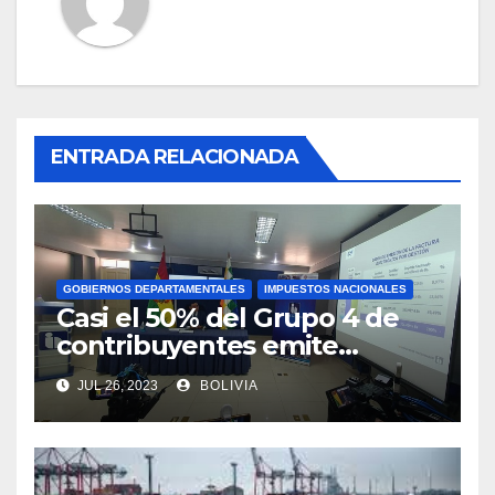
ENTRADA RELACIONADA
GOBIERNOS DEPARTAMENTALES
IMPUESTOS NACIONALES
Casi el 50% del Grupo 4 de
contribuyentes emite
facturas en línea antes del
JUL 26, 2023
BOLIVIA
plazo fijado