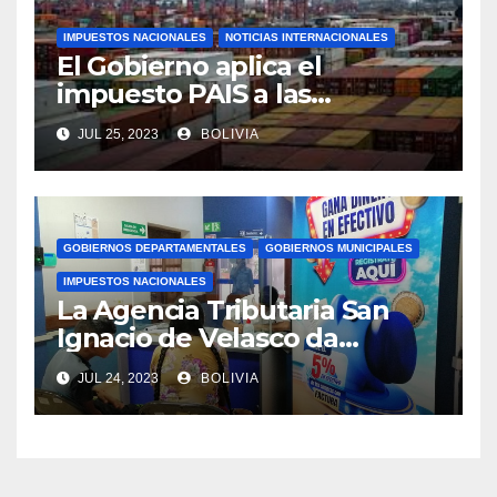
IMPUESTOS NACIONALES
NOTICIAS INTERNACIONALES
El Gobierno aplica el
impuesto PAIS a las
importaciones de algunos
JUL 25, 2023
BOLIVIA
bienes y servicios
GOBIERNOS DEPARTAMENTALES
GOBIERNOS MUNICIPALES
IMPUESTOS NACIONALES
La Agencia Tributaria San
Ignacio de Velasco da
asistencia tributaria a
JUL 24, 2023
BOLIVIA
municipios aledaño