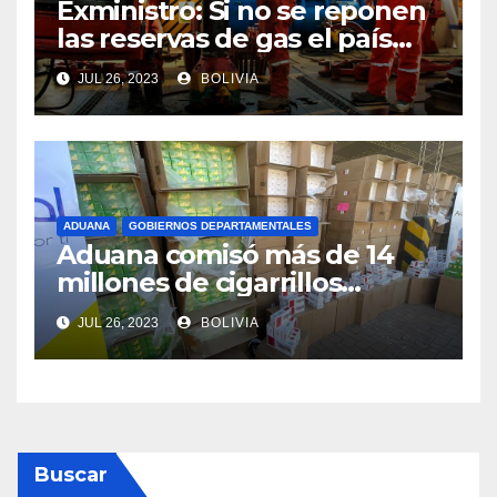
Exministro: Si no se reponen
las reservas de gas el país
comenzará a importar con un
JUL 26, 2023
BOLIVIA
millonario presupuesto
ADUANA
GOBIERNOS DEPARTAMENTALES
Aduana comisó más de 14
millones de cigarrillos
valuados en Bs 700.000
JUL 26, 2023
BOLIVIA
Buscar