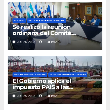
ADUANA
NOTICIAS INTERNACIONALES
Se realizó la reunión
ordinaria del Comité
Aduanero Centroamericano
JUL 26, 2023
BOLIVIA
IMPUESTOS NACIONALES
NOTICIAS INTERNACIONALES
El Gobierno aplica el
impuesto PAIS a las
importaciones de algunos
JUL 25, 2023
BOLIVIA
bienes y servicios