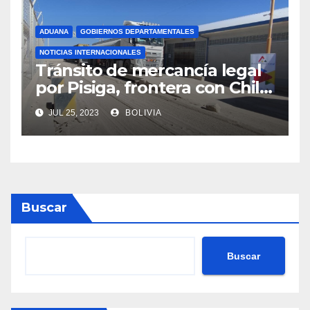
ADUANA
GOBIERNOS DEPARTAMENTALES
NOTICIAS INTERNACIONALES
Tránsito de mercancía legal
por Pisiga, frontera con Chile,
crece en 42% a junio de este
JUL 25, 2023
BOLIVIA
año
Buscar
Buscar