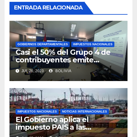
ENTRADA RELACIONADA
GOBIERNOS DEPARTAMENTALES
IMPUESTOS NACIONALES
Casi el 50% del Grupo 4 de
contribuyentes emite
facturas en línea antes del
JUL 26, 2023
BOLIVIA
plazo fijado
IMPUESTOS NACIONALES
NOTICIAS INTERNACIONALES
El Gobierno aplica el
impuesto PAIS a las
importaciones de algunos