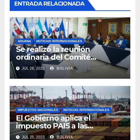
ENTRADA RELACIONADA
ADUANA
NOTICIAS INTERNACIONALES
Se realizó la reunión
ordinaria del Comité
Aduanero Centroamericano
JUL 26, 2023
BOLIVIA
IMPUESTOS NACIONALES
NOTICIAS INTERNACIONALES
El Gobierno aplica el
impuesto PAIS a las
importaciones de algunos
JUL 25, 2023
BOLIVIA