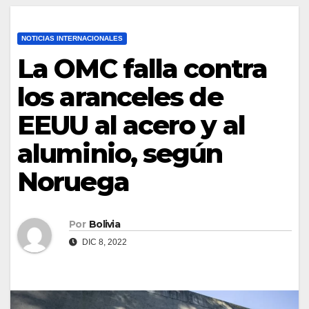
NOTICIAS INTERNACIONALES
La OMC falla contra
los aranceles de
EEUU al acero y al
aluminio, según
Noruega
Por
Bolivia
DIC 8, 2022