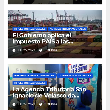
IMPUESTOS NACIONALES
NOTICIAS INTERNACIONALES
El Gobierno aplica el
impuesto PAIS a las
importaciones de algunos
JUL 25, 2023
BOLIVIA
bienes y servicios
GOBIERNOS DEPARTAMENTALES
GOBIERNOS MUNICIPALES
IMPUESTOS NACIONALES
La Agencia Tributaria San
Ignacio de Velasco da
asistencia tributaria a
JUL 24, 2023
BOLIVIA
municipios aledaño