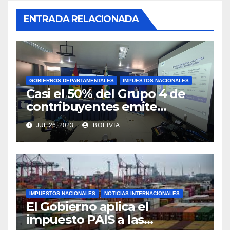
ENTRADA RELACIONADA
GOBIERNOS DEPARTAMENTALES
IMPUESTOS NACIONALES
Casi el 50% del Grupo 4 de
contribuyentes emite
facturas en línea antes del
JUL 26, 2023
BOLIVIA
plazo fijado
IMPUESTOS NACIONALES
NOTICIAS INTERNACIONALES
El Gobierno aplica el
impuesto PAIS a las