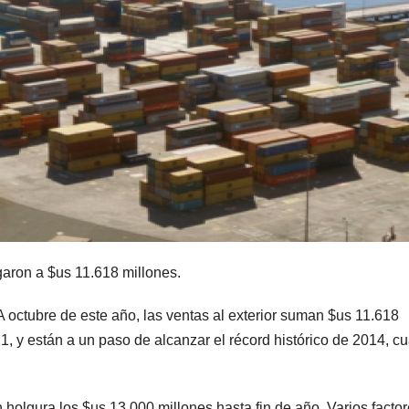
garon a $us 11.618 millones.
A octubre de este año, las ventas al exterior suman $us 11.618
, y están a un paso de alcanzar el récord histórico de 2014, c
on holgura los $us 13.000 millones hasta fin de año. Varios facto