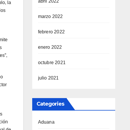
abril 2022
lo, la
los
marzo 2022
febrero 2022
mite
enero 2022
s
es”,
octubre 2021
lo
julio 2021
ctor
Categories
os
ción
Aduana
nal de