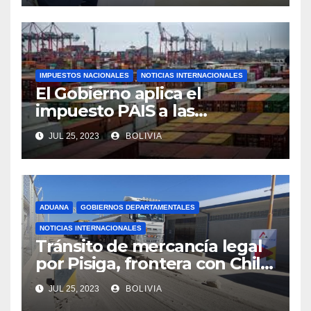
IMPUESTOS NACIONALES
NOTICIAS INTERNACIONALES
El Gobierno aplica el
impuesto PAIS a las
importaciones de algunos
JUL 25, 2023
BOLIVIA
bienes y servicios
ADUANA
GOBIERNOS DEPARTAMENTALES
NOTICIAS INTERNACIONALES
Tránsito de mercancía legal
por Pisiga, frontera con Chile,
crece en 42% a junio de este
JUL 25, 2023
BOLIVIA
año