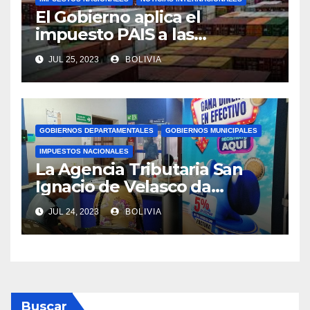
El Gobierno aplica el
impuesto PAIS a las
importaciones de algunos
JUL 25, 2023
BOLIVIA
bienes y servicios
GOBIERNOS DEPARTAMENTALES
GOBIERNOS MUNICIPALES
IMPUESTOS NACIONALES
La Agencia Tributaria San
Ignacio de Velasco da
asistencia tributaria a
JUL 24, 2023
BOLIVIA
municipios aledaño
Buscar