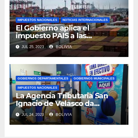
IMPUESTOS NACIONALES
NOTICIAS INTERNACIONALES
El Gobierno aplica el
impuesto PAIS a las
importaciones de algunos
JUL 25, 2023
BOLIVIA
bienes y servicios
GOBIERNOS DEPARTAMENTALES
GOBIERNOS MUNICIPALES
IMPUESTOS NACIONALES
La Agencia Tributaria San
Ignacio de Velasco da
asistencia tributaria a
JUL 24, 2023
BOLIVIA
municipios aledaño