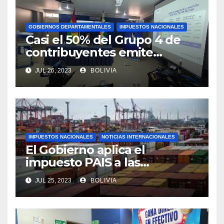
GOBIERNOS DEPARTAMENTALES
IMPUESTOS NACIONALES
Casi el 50% del Grupo 4 de
contribuyentes emite
facturas en línea antes del
JUL 26, 2023
BOLIVIA
plazo fijado
IMPUESTOS NACIONALES
NOTICIAS INTERNACIONALES
El Gobierno aplica el
impuesto PAIS a las
importaciones de algunos
JUL 25, 2023
BOLIVIA
bienes y servicios