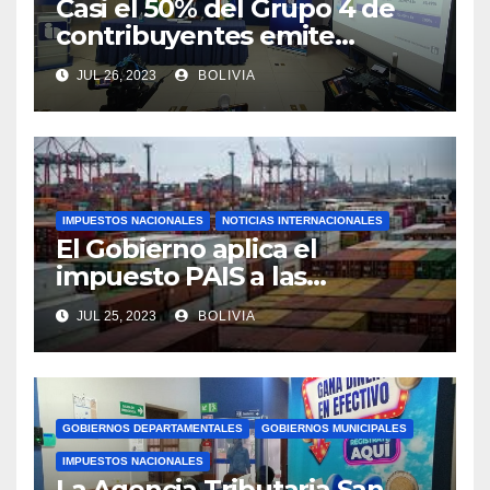
Casi el 50% del Grupo 4 de
contribuyentes emite
facturas en línea antes del
JUL 26, 2023
BOLIVIA
plazo fijado
IMPUESTOS NACIONALES
NOTICIAS INTERNACIONALES
El Gobierno aplica el
impuesto PAIS a las
importaciones de algunos
JUL 25, 2023
BOLIVIA
bienes y servicios
GOBIERNOS DEPARTAMENTALES
GOBIERNOS MUNICIPALES
IMPUESTOS NACIONALES
La Agencia Tributaria San