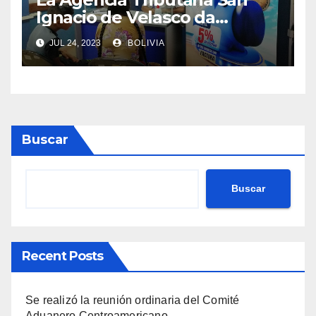
Ignacio de Velasco da
asistencia tributaria a
JUL 24, 2023
BOLIVIA
municipios aledaño
Buscar
Buscar
Recent Posts
Se realizó la reunión ordinaria del Comité
Aduanero Centroamericano