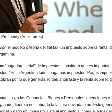
Prosperity (Ariel Torres)
on el modelo o teoría del flat tax -un impuesto sobre la renta, 
rgentina.
mo “pagadora serial” de impuestos- consideró que es importnte
stos. “En la Argentina todos pagamos impuestos. Pagás impue
 cobran por lo que generás, lo qeu ahorraste y la renta sobre lo 
puestos, a las Ganancias, Bienes y Personales, retenciones y
anado dinero o no, cobrado la factura enviada o no. Esto gene
 por eso pago un impuesto. Está el impuesto al cheque, a los dé