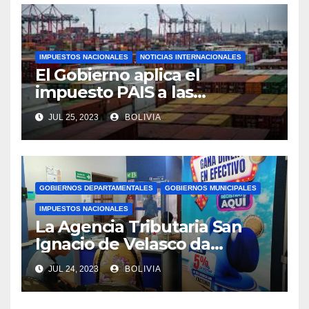
IMPUESTOS NACIONALES
NOTICIAS INTERNACIONALES
El Gobierno aplica el
impuesto PAIS a las
importaciones de algunos
JUL 25, 2023
BOLIVIA
bienes y servicios
GOBIERNOS DEPARTAMENTALES
GOBIERNOS MUNICIPALES
IMPUESTOS NACIONALES
La Agencia Tributaria San
Ignacio de Velasco da
asistencia tributaria a
JUL 24, 2023
BOLIVIA
municipios aledaño