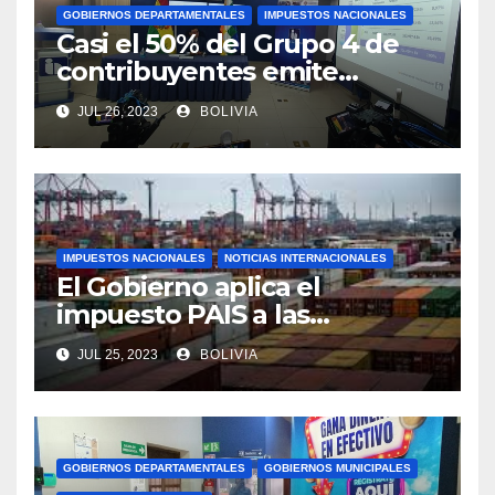
GOBIERNOS DEPARTAMENTALES
IMPUESTOS NACIONALES
Casi el 50% del Grupo 4 de
contribuyentes emite
facturas en línea antes del
JUL 26, 2023
BOLIVIA
plazo fijado
IMPUESTOS NACIONALES
NOTICIAS INTERNACIONALES
El Gobierno aplica el
impuesto PAIS a las
importaciones de algunos
JUL 25, 2023
BOLIVIA
bienes y servicios
GOBIERNOS DEPARTAMENTALES
GOBIERNOS MUNICIPALES