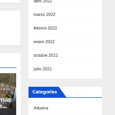
abril 2022
marzo 2022
febrero 2022
enero 2022
octubre 2021
julio 2021
Categories
 más
e
Aduana
dos