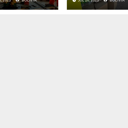
6, 2023
BOLIVIA
JUL 26, 2023
BOLIVIA
 comenzará a
en Bs 700.000
rtar con un
onario
supuesto