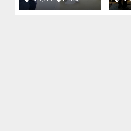
JUL 26, 2023
BOLIVIA
JUL 2
Centroamericano
país
impo
mill
pre