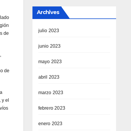
Archives
ulado
egión
julio 2023
es de
junio 2023
,
mayo 2023
co de
abril 2023
ía
marzo 2023
 y el
febrero 2023
víos
enero 2023