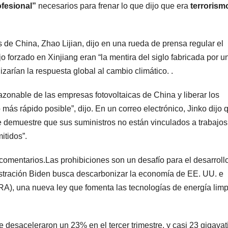
ofesional”
necesarios para frenar lo que dijo que era
terrorism
s de China, Zhao Lijian, dijo en una rueda de prensa regular el
o forzado en Xinjiang eran “la mentira del siglo fabricada por u
arían la respuesta global al cambio climático. .
zonable de las empresas fotovoltaicas de China y liberar los
ás rápido posible”, dijo. En un correo electrónico, Jinko dijo 
demuestre que sus suministros no están vinculados a trabajos
itidos”.
 comentarios.Las prohibiciones son un desafío para el desarroll
stración Biden busca descarbonizar la economía de EE. UU. e
IRA), una nueva ley que fomenta las tecnologías de energía limp
 desaceleraron un 23% en el tercer trimestre, y casi 23 gigavat