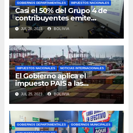
GOBIERNOS DEPARTAMENTALES
IMPUESTOS NACIONALES
Casi el 50% del Grupo 4 de
contribuyentes emite
facturas en línea antes del
JUL 26, 2023
BOLIVIA
plazo fijado
IMPUESTOS NACIONALES
NOTICIAS INTERNACIONALES
El Gobierno aplica el
impuesto PAIS a las
importaciones de algunos
JUL 25, 2023
BOLIVIA
bienes y servicios
GOBIERNOS DEPARTAMENTALES
GOBIERNOS MUNICIPALES