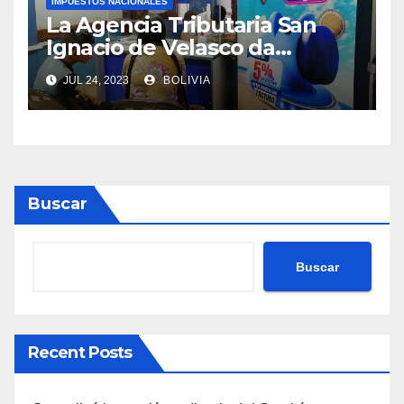
IMPUESTOS NACIONALES
La Agencia Tributaria San
Ignacio de Velasco da
asistencia tributaria a
JUL 24, 2023
BOLIVIA
municipios aledaño
Buscar
Buscar
Recent Posts