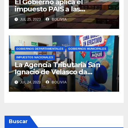
El Gobierno aplica el
impuesto PAIS a las
importaciones de algunos
JUL 25, 2023
BOLIVIA
bienes y servicios
GOBIERNOS DEPARTAMENTALES
GOBIERNOS MUNICIPALES
IMPUESTOS NACIONALES
La Agencia Tributaria San
Ignacio de Velasco da
asistencia tributaria a
JUL 24, 2023
BOLIVIA
municipios aledaño
Buscar