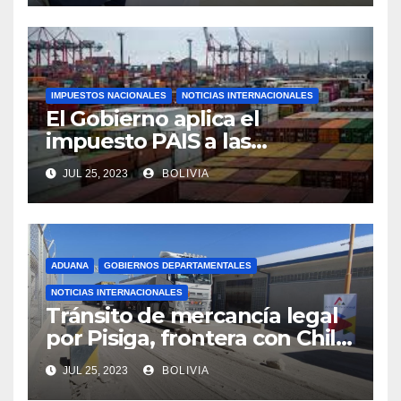
IMPUESTOS NACIONALES
NOTICIAS INTERNACIONALES
El Gobierno aplica el
impuesto PAIS a las
importaciones de algunos
JUL 25, 2023
BOLIVIA
bienes y servicios
ADUANA
GOBIERNOS DEPARTAMENTALES
NOTICIAS INTERNACIONALES
Tránsito de mercancía legal
por Pisiga, frontera con Chile,
crece en 42% a junio de este
JUL 25, 2023
BOLIVIA
año