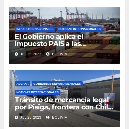
IMPUESTOS NACIONALES
NOTICIAS INTERNACIONALES
El Gobierno aplica el
impuesto PAIS a las
importaciones de algunos
JUL 25, 2023
BOLIVIA
bienes y servicios
ADUANA
GOBIERNOS DEPARTAMENTALES
NOTICIAS INTERNACIONALES
Tránsito de mercancía legal
por Pisiga, frontera con Chile,
crece en 42% a junio de este
JUL 25, 2023
BOLIVIA
año