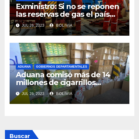
Exministro: Si no se reponen
las reservas de gas el país
comenzará a importar con un
JUL 26, 2023
BOLIVIA
millonario presupuesto
ADUANA
GOBIERNOS DEPARTAMENTALES
Aduana comisó más de 14
millones de cigarrillos
valuados en Bs 700.000
JUL 26, 2023
BOLIVIA
Buscar