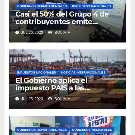
GOBIERNOS DEPARTAMENTALES
IMPUESTOS NACIONALES
Casi el 50% del Grupo 4 de
contribuyentes emite
facturas en línea antes del
JUL 26, 2023
BOLIVIA
plazo fijado
IMPUESTOS NACIONALES
NOTICIAS INTERNACIONALES
El Gobierno aplica el
impuesto PAIS a las
importaciones de algunos
JUL 25, 2023
BOLIVIA
bienes y servicios
GOBIERNOS DEPARTAMENTALES
GOBIERNOS MUNICIPALES