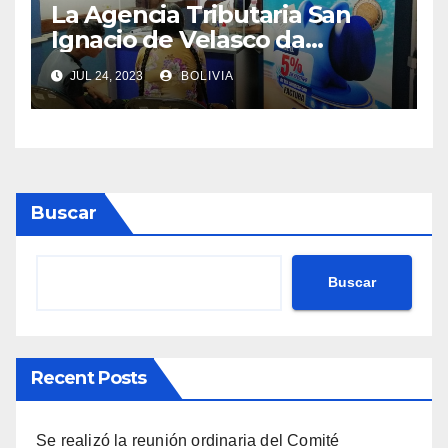
La Agencia Tributaria San
Ignacio de Velasco da
asistencia tributaria a
JUL 24, 2023
BOLIVIA
municipios aledaño
Buscar
Buscar
Recent Posts
Se realizó la reunión ordinaria del Comité